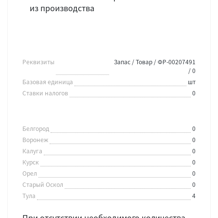
из производства
Реквизиты
Запас / Товар / ФР-00207491
/ 0
Базовая единица
шт
Ставки налогов
0
Белгород
0
Воронеж
0
Калуга
0
Курск
0
Орел
0
Старый Оскол
0
Тула
4
При отсутствии необходимого количества