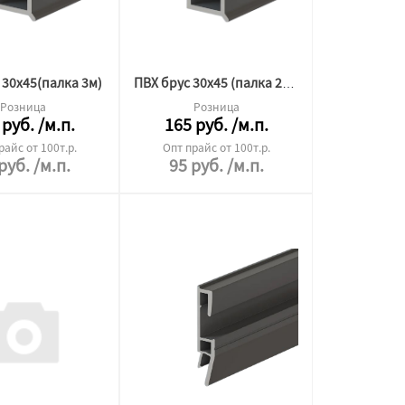
 30х45(палка 3м)
ПВХ брус 30х45 (палка 2.5м)
Розница
Розница
руб.
/м.п.
165
руб.
/м.п.
райс от 100т.р.
Опт прайс от 100т.р.
руб.
/м.п.
95
руб.
/м.п.