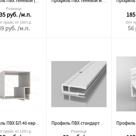
Профиль ПВХ теневой (багет) 2,5м
Профиль ПВХ теневой мини 2,5м Бизон
Розница
35
руб.
/м.п.
185
т прайс от 100т.р.
Опт п
49
руб.
/м.п.
56
Профиль ПВХ БП 40 евробрус 2.0м
Профиль ПВХ стандарт стеновой 2.0м "СФЕРА"
т прайс от 100т.р.
Розница