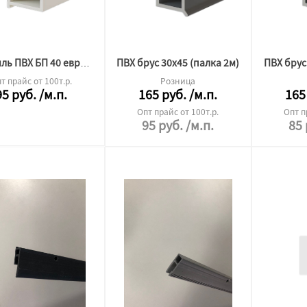
ПВХ брус 30х45 (палка 2м)
ПВХ брус
Профиль ПВХ БП 40 евробрус (2,5 м.п.)
т прайс от 100т.р.
Розница
95
руб.
/м.п.
165
руб.
/м.п.
165
Опт прайс от 100т.р.
Опт п
95
руб.
/м.п.
85