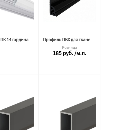
Профиль ПК 14 гардина 2х рядная (3,2 м) ПВХ
Профиль ПВХ для тканевого потолка потолочный черный 2,6 м.п.
Розница
185
руб.
/м.п.