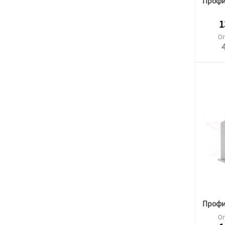
1
Оп
Оп