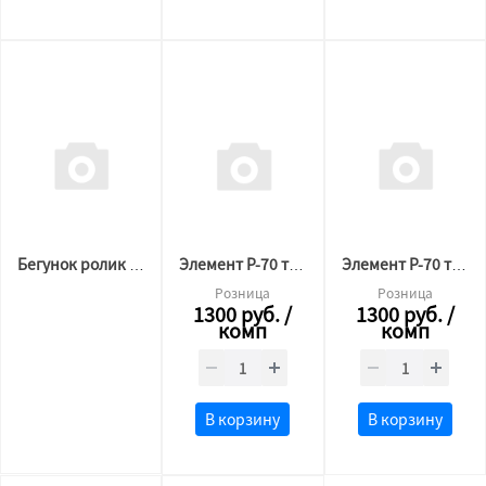
Бегунок ролик для гардины, крючок-улитка, черный, 50шт/уп
Элемент Р-70 торцевой АЛ Черный (комплект 2/2шт)
Элемент Р-70 торцевой АЛ Белый (комплект 2/2шт)
Розница
Розница
1300
руб.
/
1300
руб.
/
комп
комп
В корзину
В корзину