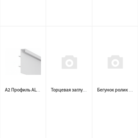
А2 Профиль ALTEZA BUMPER 80 LED, БЕЛЫЙ МУАР (2м)
Торцевая заглушка АЛ X 70 БЕЛЫЕ МАТ ( комплект 2\2)
Бегунок ролик для гардины, крючок-улитка, Белый, 50шт/уп